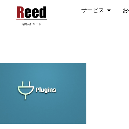
内
サービス
お
容
を
ス
合同会社リード
キ
ッ
名称未設定のデザイン (2)
プ