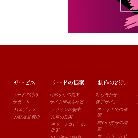
サービス
リードの提案
制作の流れ
リードの特徴
目的からの提案
打ち合わせ
サポート
サイト構成を提案
仮デザイン
料金プラン
デザインの提案
ネット上での確
認
月額運営費用
文章の提案
細かい部分の調
キャッチコピーの
整
提案
ホームページ公
SEO対策の提案