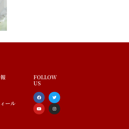
情報
FOLLOW
US
F
Y
T
I
a
o
w
n
c
u
i
s
フィール
e
t
t
t
b
u
t
a
o
b
e
g
o
e
r
r
k
a
-
m