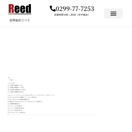
内
0299-77-7253
容
を
営業時間 9:00 – 20:00（年中無休）
合同会社リード
ス
キ
GOOGLEアナリティクス4
ッ
プ
の連携方法