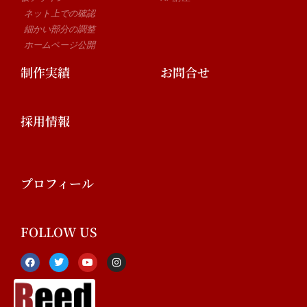
ネット上での確認
細かい部分の調整
ホームページ公開
制作実績
お問合せ
採用情報
プロフィール
FOLLOW US
F
T
Y
I
a
w
o
n
c
i
u
s
e
t
t
t
b
t
u
a
o
e
b
g