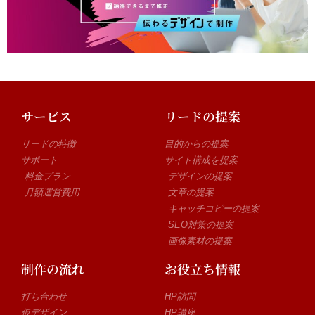
サービス
リードの提案
リードの特徴
目的からの提案
サポート
サイト構成を提案
料金プラン
デザインの提案
月額運営費用
文章の提案
キャッチコピーの提案
SEO対策の提案
画像素材の提案
制作の流れ
お役立ち情報
打ち合わせ
HP訪問
仮デザイン
HP講座