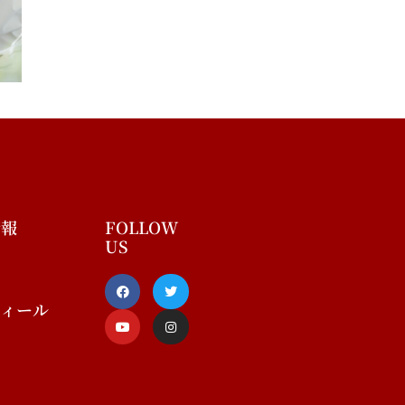
情報
FOLLOW
US
F
Y
T
I
a
o
w
n
c
u
i
s
フィール
e
t
t
t
b
u
t
a
o
b
e
g
o
e
r
r
k
a
-
m
f