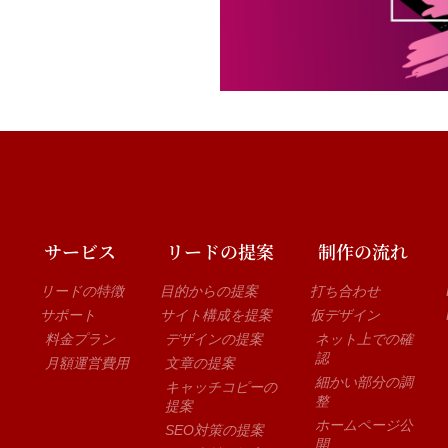
サービス
リードの提案
制作の流れ
リードの特徴
目的からの提案
打ち合わせ
サポート
サイト構成を提案
仮デザイン
料金プラン
デザインの提案
ネット上での確
認
月額運営費用
文章の提案
細かい部分の調
キャッチコピーの
整
提案
ホームページ公
SEO対策の提案
開