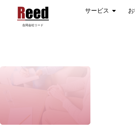
内
サービス
お
容
を
ス
合同会社リード
キ
ッ
グループ 54
プ