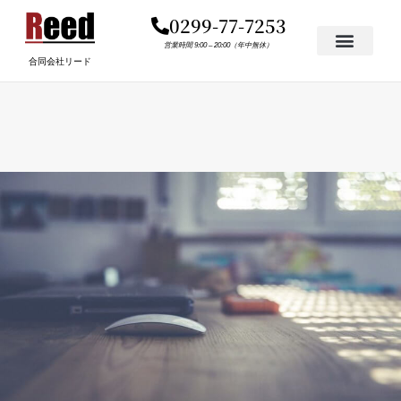
内
0299-77-7253
容
を
営業時間 9:00 – 20:00（年中無休）
合同会社リード
ス
キ
ッ
プ