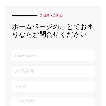
ご質問・ご相談
ホームページのことでお困
りならお問合せください
Email
Address
お
電
話
番
お
号
名
前
ご
相