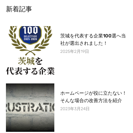
-
m
新着記事
f
茨城を代表する企業100選へ当
社が選出されました！
2025年2月19日
ホームページが役に立たない！
そんな場合の改善方法を紹介
2023年3月24日