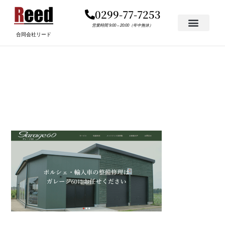
内
0299-77-7253
容
を
営業時間 9:00 – 20:00（年中無休）
合同会社リード
ス
キ
ポルシェ・輸入車専門の整
ッ
プ
備事業者様のHP制作実例