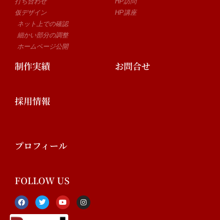
打ち合わせ
HP訪問
仮デザイン
HP講座
ネット上での確認
細かい部分の調整
ホームページ公開
制作実績
お問合せ
採用情報
プロフィール
FOLLOW US
F
T
Y
I
a
w
o
n
c
i
u
s
e
t
t
t